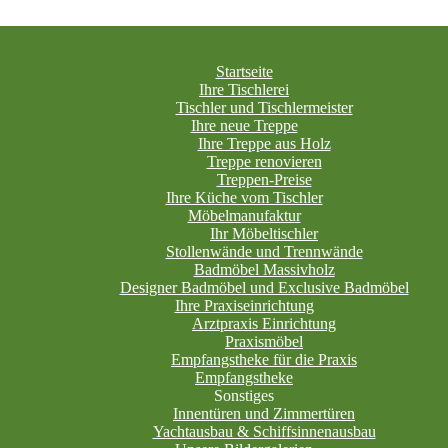
Startseite
Ihre Tischlerei
Tischler und Tischlermeister
Ihre neue Treppe
Ihre Treppe aus Holz
Treppe renovieren
Treppen-Preise
Ihre Küche vom Tischler
Möbelmanufaktur
Ihr Möbeltischler
Stollenwände und Trennwände
Badmöbel Massivholz
Designer Badmöbel und Exclusive Badmöbel
Ihre Praxiseinrichtung
Arztpraxis Einrichtung
Praxismöbel
Empfangstheke für die Praxis
Empfangstheke
Sonstiges
Innentüren und Zimmertüren
Yachtausbau & Schiffsinnenausbau