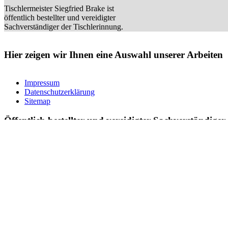
Tischlermeister Siegfried Brake ist
öffentlich bestellter und vereidigter
Sachverständiger der Tischlerinnung.
Hier zeigen wir Ihnen eine Auswahl unserer Arbeiten
Impressum
Datenschutzerklärung
Sitemap
Öffentlich bestellter und vereidigter Sachverständiger
Tischlermeister Siegfried Brake ist öffentlich bestellter und vereidigte
Tischlerhandwerk.
Öffnungszeiten:
Mo-Do.: 8.00 bis 13.00 Uhr und 13.30 bis 16.30 Uhr
Freitags: 8.00 bis 12.00 Uhr
Außerhalb dieser Zeiten können gerne Termine vereinbart werden.