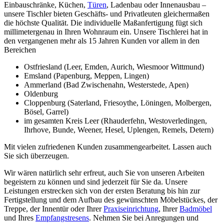
Einbauschränke, Küchen,
Türen
, Ladenbau oder Innenausbau –
unsere Tischler bieten Geschäfts- und Privatleuten gleichermaßen
die höchste Qualität. Die individuelle Maßanfertigung fügt sich
millimetergenau in Ihren Wohnraum ein. Unsere Tischlerei hat in
den vergangenen mehr als 15 Jahren Kunden vor allem in den
Bereichen
Ostfriesland (Leer, Emden, Aurich, Wiesmoor Wittmund)
Emsland (Papenburg, Meppen, Lingen)
Ammerland (Bad Zwischenahn, Westerstede, Apen)
Oldenburg
Cloppenburg (Saterland, Friesoythe, Löningen, Molbergen,
Bösel, Garrel)
im gesamten Kreis Leer (Rhauderfehn, Westoverledingen,
Ihrhove, Bunde, Weener, Hesel, Uplengen, Remels, Detern)
Mit vielen zufriedenen Kunden zusammengearbeitet. Lassen auch
Sie sich überzeugen.
Wir wären natürlich sehr erfreut, auch Sie von unseren Arbeiten
begeistern zu können und sind jederzeit für Sie da. Unsere
Leistungen erstrecken sich von der ersten Beratung bis hin zur
Fertigstellung und dem Aufbau des gewünschten Möbelstückes, der
Treppe, der Innentür oder Ihrer
Praxiseinrichtung
, Ihrer
Badmöbel
und Ihres
Empfangstresens
. Nehmen Sie bei Anregungen und